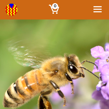
0
Qui sóc?